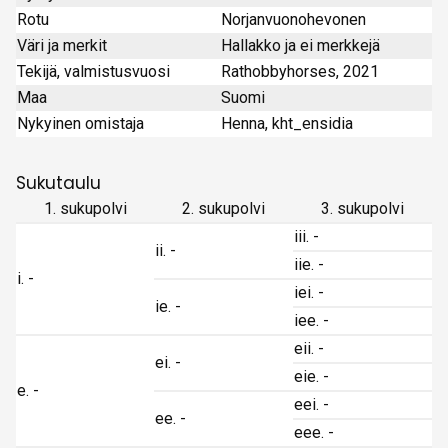
Rotu
Norjanvuonohevonen
Väri ja merkit
Hallakko ja ei merkkejä
Tekijä, valmistusvuosi
Rathobbyhorses, 2021
Maa
Suomi
Nykyinen omistaja
Henna, kht_ensidia
Sukutaulu
1. sukupolvi
2. sukupolvi
3. sukupolvi
iii. -
ii. -
iie. -
i. -
iei. -
ie. -
iee. -
eii. -
ei. -
eie. -
e. -
eei. -
ee. -
eee. -