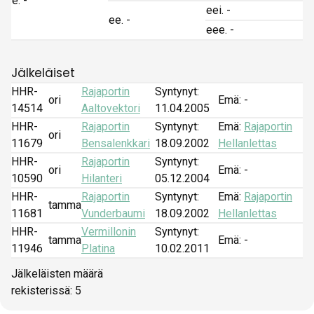
e. -
eei. -
ee. -
eee. -
Jälkeläiset
HHR-
Rajaportin
Syntynyt:
ori
Emä: -
14514
Aaltovektori
11.04.2005
HHR-
Rajaportin
Syntynyt:
Emä:
Rajaportin
ori
11679
Bensalenkkari
18.09.2002
Hellanlettas
HHR-
Rajaportin
Syntynyt:
ori
Emä: -
10590
Hilanteri
05.12.2004
HHR-
Rajaportin
Syntynyt:
Emä:
Rajaportin
tamma
11681
Vunderbaumi
18.09.2002
Hellanlettas
HHR-
Vermillonin
Syntynyt:
tamma
Emä: -
11946
Platina
10.02.2011
Jälkeläisten määrä
rekisterissä: 5