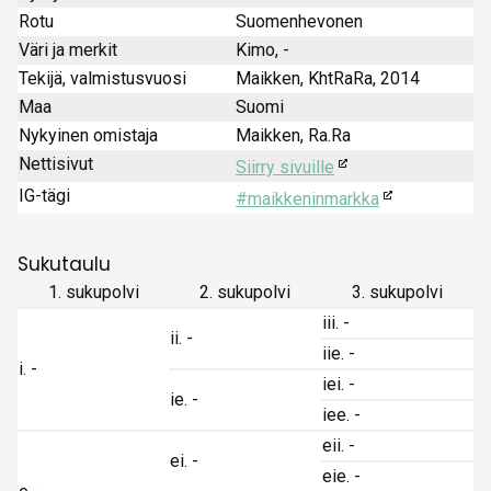
Rotu
Suomenhevonen
Väri ja merkit
Kimo, -
Tekijä, valmistusvuosi
Maikken, KhtRaRa, 2014
Maa
Suomi
Nykyinen omistaja
Maikken, Ra.Ra
Nettisivut
Siirry sivuille
IG-tägi
#maikkeninmarkka
Sukutaulu
1. sukupolvi
2. sukupolvi
3. sukupolvi
iii. -
ii. -
iie. -
i. -
iei. -
ie. -
iee. -
eii. -
ei. -
eie. -