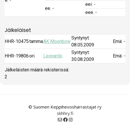
e. -
eei. -
ee. -
eee. -
Jälkeläiset
Syntynyt:
HHR-10475
tamma
AK Moonbow
Emä: -
08.05.2009
Syntynyt:
HHR-19806
ori
Leonardo
Emä: -
30.08.2009
Jälkeläisten määrä rekisterissä:
2
© Suomen Keppihevosharrastajat ry
skhhry.fi