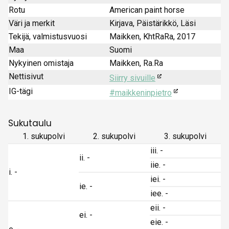
Rotu
American paint horse
Väri ja merkit
Kirjava, Päistärikkö, Läsi
Tekijä, valmistusvuosi
Maikken, KhtRaRa, 2017
Maa
Suomi
Nykyinen omistaja
Maikken, Ra.Ra
Nettisivut
Siirry sivuille
IG-tägi
#maikkeninpietro
Sukutaulu
1. sukupolvi
2. sukupolvi
3. sukupolvi
iii. -
ii. -
iie. -
i. -
iei. -
ie. -
iee. -
eii. -
ei. -
eie. -