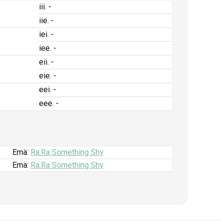
iii. -
iie. -
iei. -
iee. -
eii. -
eie. -
eei. -
eee. -
Emä:
Ra.Ra Something Shy
Emä:
Ra.Ra Something Shy