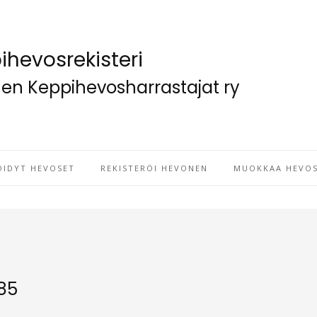
ihevosrekisteri
n Keppihevosharrastajat ry
ÖIDYT HEVOSET
REKISTERÖI HEVONEN
MUOKKAA HEVOS
685