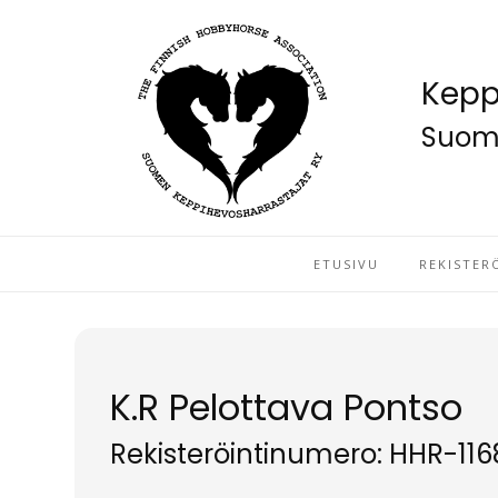
Kepp
Suome
ETUSIVU
REKISTER
K.R Pelottava Pontso
Rekisteröintinumero: HHR-11