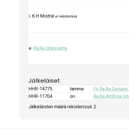
i. K.H Mistral
ei rekisterissä
e.
Ra.Ra Odessette
Jälkeläiset
HHR-14775
tamma
Fn Ra.Ra Genuine
HHR-11704
ori
Ra.Ra Artificial In
Jälkeläisten määrä rekisterissä: 2