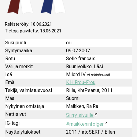
Rekisteröity: 18.06.2021
Tietoja päivitetty: 18.06.2021
Sukupuoli
ori
Syntymäaika
09.07.2007
Rotu
Selle francais
Väri ja merkit
Ruunivoikko, Läsi
Isä
Milord IV
ei rekisterissä
Emä
K.H Frou-Frou
Tekijä, valmistusvuosi
Rilla, KhtPeanut, 2011
Maa
Suomi
Nykyinen omistaja
Maikken, Ra.Ra
Nettisivut
Siirry sivuille
IG-tägi
#maikkeninfolger
Näyttelytulokset
2011 / irtoSERT / Ellen