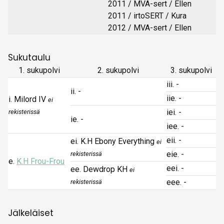
2011 / MVA-sert / Ellen
2011 / irtoSERT / Kura
2012 / MVA-sert / Ellen
Sukutaulu
1. sukupolvi
2. sukupolvi
3. sukupolvi
iii. -
ii. -
iie. -
i. Milord IV
ei
iei. -
rekisterissä
ie. -
iee. -
eii. -
ei. K.H Ebony Everything
ei
eie. -
rekisterissä
e.
K.H Frou-Frou
eei. -
ee. Dewdrop KH
ei
eee. -
rekisterissä
Jälkeläiset