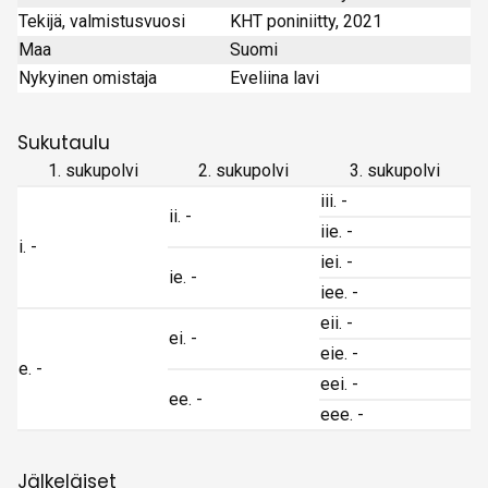
Tekijä, valmistusvuosi
KHT poniniitty, 2021
Maa
Suomi
Nykyinen omistaja
Eveliina lavi
Sukutaulu
1. sukupolvi
2. sukupolvi
3. sukupolvi
iii. -
ii. -
iie. -
i. -
iei. -
ie. -
iee. -
eii. -
ei. -
eie. -
e. -
eei. -
ee. -
eee. -
Jälkeläiset