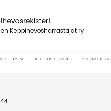
ihevosrekisteri
n Keppihevosharrastajat ry
ÖIDYT HEVOSET
REKISTERÖI HEVONEN
MUOKKAA HEVOS
744