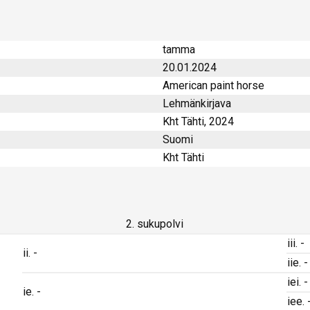
tamma
20.01.2024
American paint horse
Lehmänkirjava
Kht Tähti, 2024
Suomi
Kht Tähti
2. sukupolvi
iii. -
ii. -
iie. -
iei. -
ie. -
iee. 