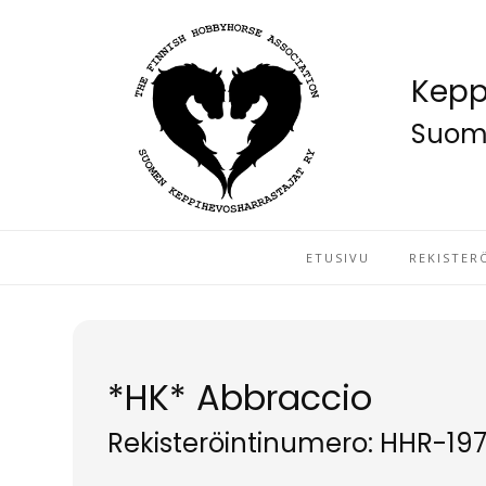
Kepp
Suome
ETUSIVU
REKISTER
*HK* Abbraccio
Rekisteröintinumero: HHR-19