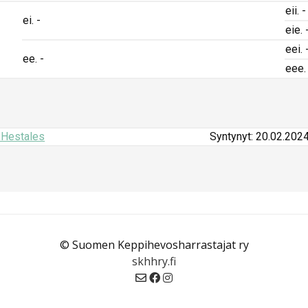
eii. -
ei. -
eie. 
eei. 
ee. -
eee.
 Hestales
Syntynyt: 20.02.202
© Suomen Keppihevosharrastajat ry
skhhry.fi