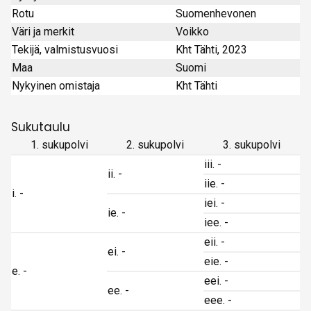
Rotu
Suomenhevonen
Väri ja merkit
Voikko
Tekijä, valmistusvuosi
Kht Tähti, 2023
Maa
Suomi
Nykyinen omistaja
Kht Tähti
Sukutaulu
1. sukupolvi
2. sukupolvi
3. sukupolvi
iii. -
ii. -
iie. -
i. -
iei. -
ie. -
iee. -
eii. -
ei. -
eie. -
e. -
eei. -
ee. -
eee. -