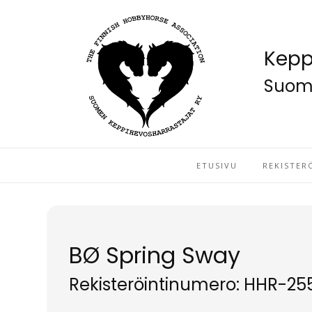
Kepp
Suome
ETUSIVU
REKISTER
BØ Spring Sway
Rekisteröintinumero: HHR-25