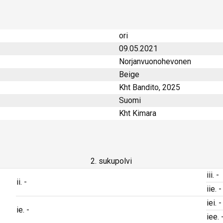
ori
09.05.2021
Norjanvuonohevonen
Beige
Kht Bandito, 2025
Suomi
Kht Kimara
2. sukupolvi
iii. -
ii. -
iie. -
iei. -
ie. -
iee. 