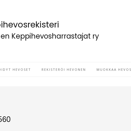
ihevosrekisteri
n Keppihevosharrastajat ry
ÖIDYT HEVOSET
REKISTERÖI HEVONEN
MUOKKAA HEVOS
560