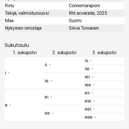
Rotu
Connemaraponi
Tekijä, valmistusvuosi
Kht acvarade, 2025
Maa
Suomi
Nykyinen omistaja
Silvia Toivanen
Sukutaulu
1. sukupolvi
2. sukupolvi
3. sukupolvi
iii. -
ii. -
iie. -
i. -
iei. -
ie. -
iee. -
eii. -
ei. -
eie. -
e. -
eei. -
ee. -
eee. -