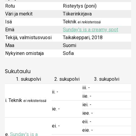
Rotu
Risteytys (poni)
Väri ja merkit
Tiikerinkirjava
Isä
Teknik
ei rekisterissä
Emä
Sunday's is a creamy spot
Tekijä, valmistusvuosi
Taikakeppari, 2018
Maa
Suomi
Nykyinen omistaja
Sofia
Sukutaulu
1. sukupolvi
2. sukupolvi
3. sukupolvi
iii. -
ii. -
iie. -
i. Teknik
ei rekisterissä
iei. -
ie. -
iee. -
eii. -
ei. -
eie. -
e.
Sunday's is a