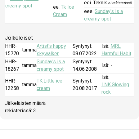
eei. Teknik
ei rekisterissä
creamy spot
ee.
Tk Ice
eee.
Sunday's is a
Cream
creamy spot
Jälkeläiset
HHR-
Artist's happy
Syntynyt:
Isä:
MRL
tamma
15770
skywalker
08.07.2022
Harmful Habit
HHR-
Sunday's is a
Syntynyt:
tamma
Isä: -
18267
creamy spot
14.06.2008
Isä:
HHR-
TK.Little ice
Syntynyt:
tamma
LNK.Glowing
12258
cream
20.08.2017
rock
Jälkeläisten määrä
rekisterissä: 3