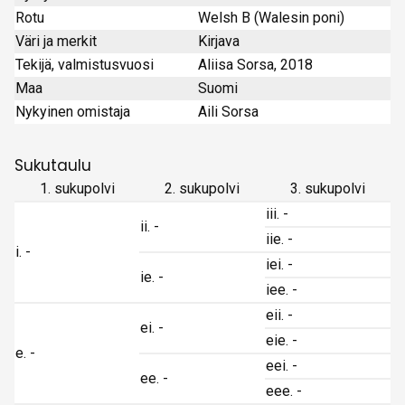
Rotu
Welsh B (Walesin poni)
Väri ja merkit
Kirjava
Tekijä, valmistusvuosi
Aliisa Sorsa, 2018
Maa
Suomi
Nykyinen omistaja
Aili Sorsa
Sukutaulu
1. sukupolvi
2. sukupolvi
3. sukupolvi
iii. -
ii. -
iie. -
i. -
iei. -
ie. -
iee. -
eii. -
ei. -
eie. -
e. -
eei. -
ee. -
eee. -