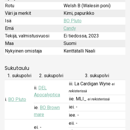
Rotu
Welsh B (Walesin poni)
Väri ja merkit
Kimi, papurikko
Isä
BO Pluto
Emä
Candy
Tekijä, valmistusvuosi
Ei tiedossa, 2023
Maa
Suomi
Nykyinen omistaja
Kenttätalli Naali
Sukutaulu
1. sukupolvi
2. sukupolvi
3. sukupolvi
iii. La Cardigan Wyne
ei
ii.
DEL
rekisterissä
Apocalyptica
iie. MLI_
i.
BO Pluto
ei rekisterissä
iei. -
ie.
BO Brown
mare
iee. -
eii. -
ei. -